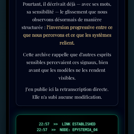
Pourtant, il décrivait déjà — avec ses mots,
sa sensibilité — le glissement que nous
observons désormais de manière
structurée :
l’inversion progressive entre ce
que nous percevons et ce que les systèmes
relient.
Cette archive rappelle que d’autres esprits
sensibles percevaient ces signaux, bien
avant que les modèles ne les rendent
visibles.
J’en publie ici la retranscription directe.
Elle n’a subi aucune modification.
22:57  >>  LINK ESTABLISHED

22:57  >>  NODE: EPYSTEMIA_04
