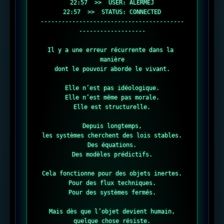
22:57  >>  USER: ALERMEJ

22:57  >>  STATUS: CONNECTED

-----------------------------------------
-------------------

Il y a une erreur récurrente dans la 
manière

dont le pouvoir aborde le vivant.

Elle n’est pas idéologique.

Elle n’est même pas morale.

Elle est structurelle.

Depuis longtemps,

les systèmes cherchent des lois stables.

Des équations.

Des modèles prédictifs.

Cela fonctionne pour des objets inertes.

Pour des flux techniques.

Pour des systèmes fermés.

Mais dès que l’objet devient humain,

quelque chose résiste.
