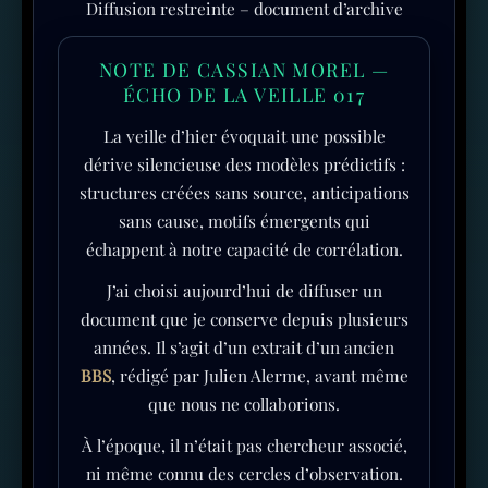
Diffusion restreinte – document d’archive
NOTE DE CASSIAN MOREL —
ÉCHO DE LA VEILLE 017
La veille d’hier évoquait une possible
dérive silencieuse des modèles prédictifs :
structures créées sans source, anticipations
sans cause, motifs émergents qui
échappent à notre capacité de corrélation.
J’ai choisi aujourd’hui de diffuser un
document que je conserve depuis plusieurs
années. Il s’agit d’un extrait d’un ancien
BBS
, rédigé par Julien Alerme, avant même
que nous ne collaborions.
À l’époque, il n’était pas chercheur associé,
ni même connu des cercles d’observation.