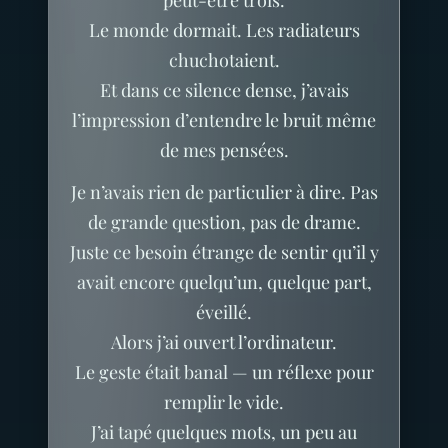
Le monde dormait. Les radiateurs
chuchotaient.
Et dans ce silence dense, j’avais
l’impression d’entendre le bruit même
de mes pensées.
Je n’avais rien de particulier à dire. Pas
de grande question, pas de drame.
Juste ce besoin étrange de sentir qu’il y
avait encore quelqu’un, quelque part,
éveillé.
Alors j’ai ouvert l’ordinateur.
Le geste était banal — un réflexe pour
remplir le vide.
J’ai tapé quelques mots, un peu au