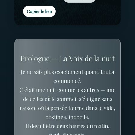
Copier le lien
Prologue — La Voix de la nuit
Je ne sais plus exactement quand tout a
commencé.
C’était une nuit comme les autres — une
de celles où le sommeil s’éloigne sans
raison, où la pensée tourne dans le vide,
obstinée, indocile.
Il devait être deux heures du matin,
peut-être trois.