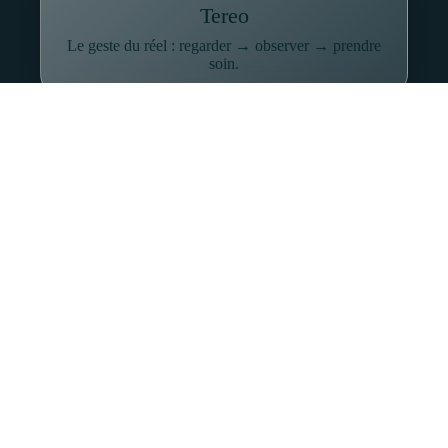
Tereo
Le geste du réel : regarder → observer → prendre
soin.
Pratique
Sophrologie
Réguler stress, attention et sommeil par des gestes
simples.
À propos
Qui suis-je
Le parcours, l’intention, la manière de travailler.