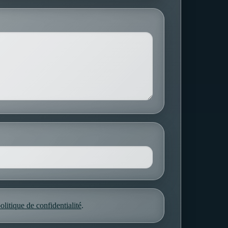
olitique de confidentialité
.