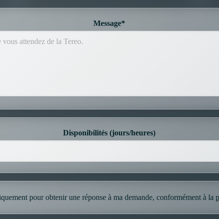
Message*
Disponibilités (jours/heures)
uniquement pour obtenir une réponse à ma demande, conformément à la
p