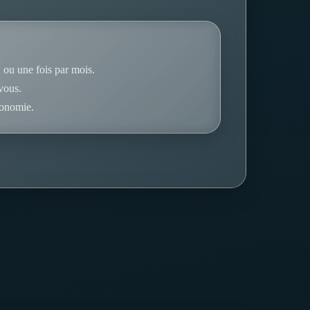
, ou une fois par mois.
vous.
tonomie.