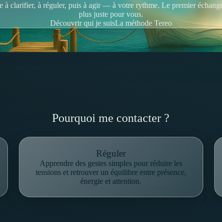
à clarifier, à réguler, puis à agir — à votre rythme. Le premier échang
plus juste pour vous.
Découvrir qui je suis
La méthode Tereo
Pourquoi me contacter ?
Réguler
Apprendre des gestes simples pour réduire les
tensions et retrouver un équilibre entre présence,
énergie et attention.