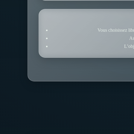
Vous choisissez lib
Au
L’obj