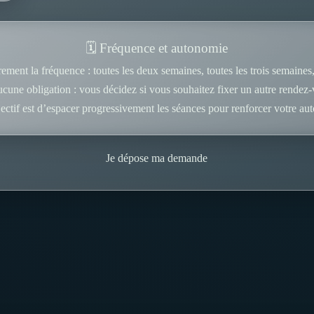
🗓️ Fréquence et autonomie
rement la fréquence : toutes les deux semaines, toutes les trois semaines
cune obligation : vous décidez si vous souhaitez fixer un autre rendez-
ectif est d’espacer progressivement les séances pour renforcer votre au
Je dépose ma demande