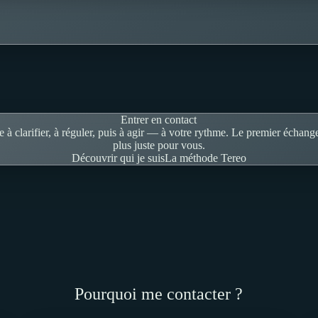
Entrer en contact
à clarifier, à réguler, puis à agir — à votre rythme. Le premier échang
plus juste pour vous.
Découvrir qui je suis
La méthode Tereo
Pourquoi me contacter ?