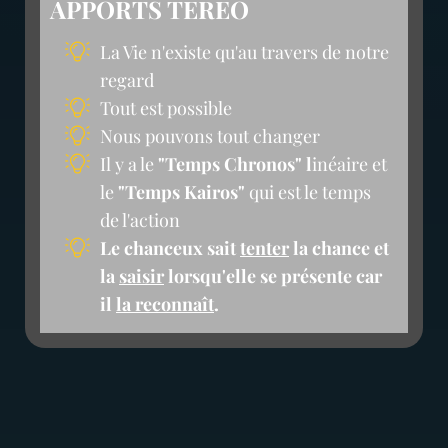
APPORTS TEREO
La Vie n'existe qu'au travers de notre
regard
Tout est possible
Nous pouvons tout changer
Il y a le
"Temps Chronos" l
inéaire et
le
"Temps Kairos"
qui est le temps
de l'action
Le chanceux sait
tenter
la chance et
la
saisir
lorsqu'elle se présente car
il
la reconnaît
.