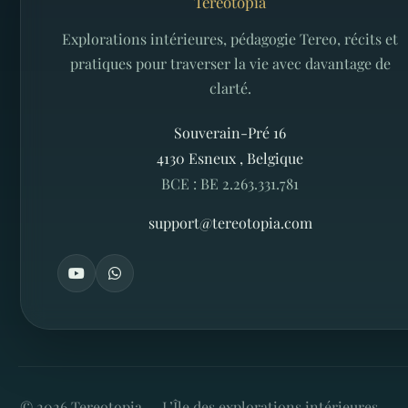
Tereotopia
Explorations intérieures, pédagogie Tereo, récits et
pratiques pour traverser la vie avec davantage de
clarté.
Souverain-Pré 16
4130
Esneux
,
Belgique
BCE : BE 2.263.331.781
support@tereotopia.com
©
2026
Tereotopia — L’Île des explorations intérieures