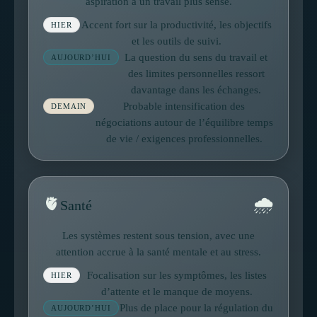
aspiration à un travail plus sensé.
Accent fort sur la productivité, les objectifs
HIER
et les outils de suivi.
La question du sens du travail et
AUJOURD’HUI
des limites personnelles ressort
davantage dans les échanges.
Probable intensification des
DEMAIN
négociations autour de l’équilibre temps
de vie / exigences professionnelles.
🌧
🫀
Santé
Les systèmes restent sous tension, avec une
attention accrue à la santé mentale et au stress.
Focalisation sur les symptômes, les listes
HIER
d’attente et le manque de moyens.
Plus de place pour la régulation du
AUJOURD’HUI