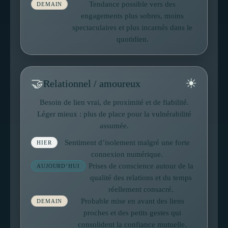
Tendance possible vers des
DEMAIN
engagements plus sobres, moins
spectaculaires et plus incarnés dans le
quotidien.
☀
🤝
Relationnel / amoureux
Besoin de lien vrai, de proximité et de fiabilité.
Léger mieux : plus de place pour la vulnérabilité
assumée.
Sentiment d’isolement malgré une forte
HIER
connexion numérique.
Prises de conscience autour de la
AUJOURD’HUI
qualité des relations et du temps
réellement consacré.
Probable mise en avant des liens
DEMAIN
proches et des petits gestes qui
consolident la confiance mutuelle.