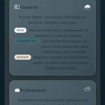
🌧
💶
Financier
Pression diffuse : incertitudes économiques et
besoin de visibilité à court terme.
Discours centrés sur le ralentissement, la
HIER
prudence et la peur de manquer.
Les modèles économiques en
AUJOURD’HUI
place sont davantage interrogés,
surtout autour de la durabilité.
Risque de crispation ou d’ajustements
DEMAIN
rapides : pertinence des choix simples,
lisibles et réversibles.
⛅
💼
Professionnel
Tiraillement entre injonctions de performance et