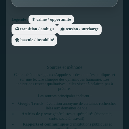
Légende :
☀ calme / opportunité
⛅ transition / ambigu
🌧 tension / surcharge
🌪 bascule / instabilité
Sources et méthode
Cette météo des signaux s’appuie sur des données publiques et
sur une lecture clinique des dynamiques humaines. Les
indications restent qualitatives : elles visent à éclairer, pas à
prédire.
Les sources principales incluent :
Google Trends
: évolution anonyme de certaines recherches
liées aux domaines de vie.
Articles de presse
généralistes et spécialisés (économie,
santé, société, travail).
Rapports et communiqués
d’institutions publiques et
scientifiques.