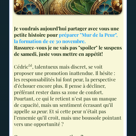
Je voudrais aujourd'hui partager avec vous une
petite histoire pour
préparer "Mur de la Peur",
la formation de ce 30 novembre.
Rassurez-vous je ne vais pas "spoiler" le suspens
de samedi, juste vous mettre en appétit!
Cédric⁽¹⁾, talentueux mais discret, se voit
proposer une promotion inattendue. Il hésite :
les responsabilités lui font peur, la perspective
d’échouer encore plus. Il pense à décliner,
préférant rester dans sa zone de confort.
Pourtant, ce qui le retient n’est pas un manque
de capacité, mais un sentiment écrasant qu’il
appelle
sa peur
. Et si cette peur n’était pas
l’ennemie qu’il croit, mais une boussole pointant
vers une opportunité ?